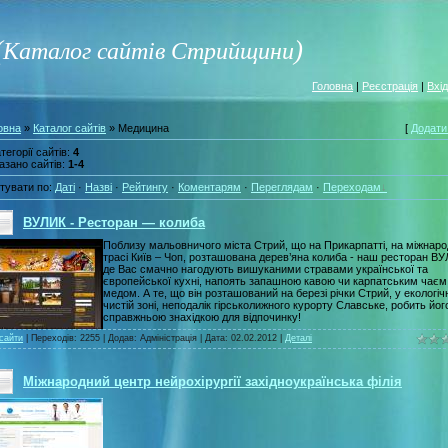
(
)
Каталог сайтів Стрийщини
Головна
|
Реєстрація
|
Вхід
овна
»
Каталог сайтів
» Медицина
[
Додати
тегорії сайтів
:
4
азано сайтів
:
1-4
тувати по
:
Даті
·
Назві
·
Рейтингу
·
Коментарям
·
Переглядам
·
Переходам
ВУЛИК - Ресторан — колиба
Поблизу мальовничого міста Стрий, що на Прикарпатті, на міжнаро
трасі Київ – Чоп, розташована дерев’яна колиба - наш ресторан ВУ
де Вас смачно нагодують вишуканими стравами української та
європейської кухні, напоять запашною кавою чи карпатським чаєм 
медом. А те, що він розташований на березі річки Стрий, у екологіч
чистій зоні, неподалік гірськолижного курорту Славське, робить йог
справжньою знахідкою для відпочинку!
 сайти
| Переходів: 2255 | Додав: Адміністрація | Дата:
02.02.2012
|
Деталі
Міжнародний центр нейрохірургії західноукраїнська філія