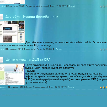
 сайти
| Переходів: 1240 | Додав: Адміністратор | Дата:
13.04.2011
|
Деталі
Дрогобич - Новини Дрогобиччини
Дрогобиччина - новини, каталог статей, файлів, сайтів. Оголошенн
си валют, гороскоп, онлайн ТБ, ігри, погода.
тали
| Переходів: 961 | Додав: ім`я | Дата:
24.05.2014
|
Деталі
Центр лікування ДЦП та ОРА
Центр лікування ДЦП (дитячий церебральний параліч) та порушень
функцій ОРА (опорно-рухового апарату)
Послуги
Масаж, ЛФК (лікувальна фізична культура), мануальна терапія,
рефлексотерапія, компютерограма, розробка суглобів - при лікуван
ДЦП (дитячий церебральний параліч) та захворювань ОРА (опорно
рухового апарату)
ицина
| Переходів: 718 | Додав: Адміністрація | Дата:
07.02.2012
|
Деталі