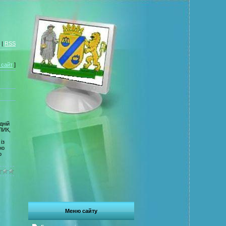
|
RSS
 сайт
]
дній
ЛИК,
із
но
о
Меню сайту