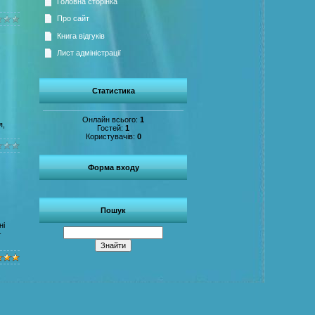
Головна сторінка
Про сайт
Книга відгуків
Лист адміністрації
Статистика
Онлайн всього:
1
я,
Гостей:
1
Користувачів:
0
Форма входу
Пошук
ні
-