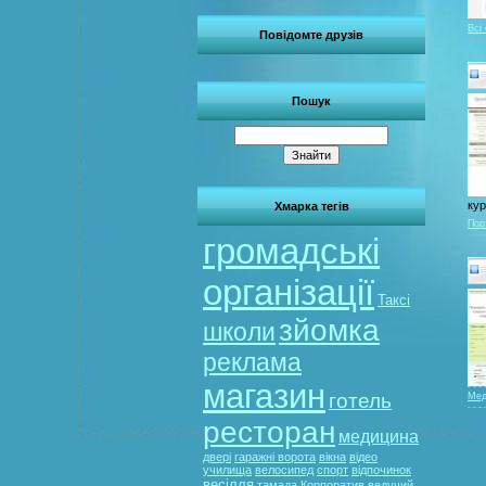
Всі
Повідомте друзів
Пошук
кур
Хмарка тегів
Пор
громадські
організації
Таксі
зйомка
школи
реклама
магазин
готель
Мед
ресторан
медицина
двері
гаражні ворота
вікна
відео
училища
велосипед
спорт
відпочинок
весілля
тамада
Корпоратив
ведучий