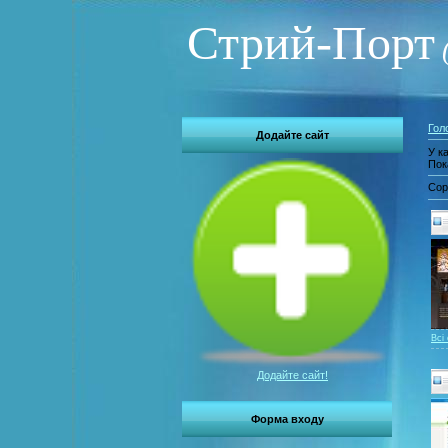
Стрий-Порт
Гол
Додайте сайт
У ка
Пок
Сор
Всі
Додайте сайт!
Форма входу